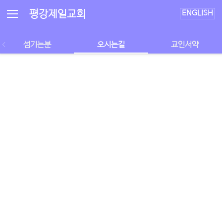
평강제일교회
ENGLISH
섬기는분
오시는길
교인서약