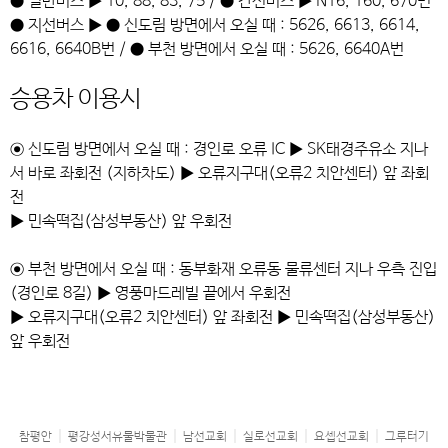
● 일반버스 ▶ 10, 88, 83, 75 / ● 간선버스 ▶ N16, 160, 670번
● 지선버스 ▶ ● 신도림 방면에서 오실 때 : 5626, 6613, 6614,
6616, 6640B번 / ● 부천 방면에서 오실 때 : 5626, 6640A번
승용차 이용시
⊙ 신도림 방면에서 오실 때 : 경인로 오류 IC ▶ SK태경주유소 지나
서 바로 좌회전 (지하차도) ▶ 오류지구대(오류2 치안센터) 앞 좌회
전
▶ 민속떡집(삼성부동산) 앞 우회전
⊙ 부천 방면에서 오실 때 : 동부화재 오류동 물류센터 지나 우측 진입
(경인로 8길) ▶ 영풍마드레빌 끝에서 우회전
▶ 오류지구대(오류2 치안센터) 앞 좌회전 ▶ 민속떡집(삼성부동산)
앞 우회전
참평안
평강성서유물박물관
남선교회
실로선교회
요셉선교회
그루터기