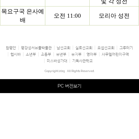
및 각 성전
목요구국 은사예
오전 11:00
모리아 성전
배
참평안
평강성서유물박물관
남선교회
실로선교회
요셉선교회
그루터기
헵시바
소년부
초등부
유년부
유치부
영아부
사무엘어린이구역
미스바성가대
기독사관학교
Copyright 2015
All Rights Reserved.
PC 버전보기