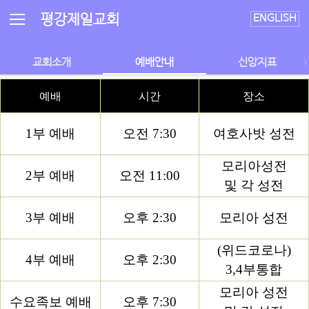
평강제일교회
ENGLISH
교회소개
예배안내
신앙지표
예배
시간
장소
1부 예배
오전 7:30
여호사밧 성전
모리아성전
2부 예배
오전 11:00
및 각 성전
3부 예배
오후 2:30
모리아 성전
(위드코로나)
4부 예배
오후 2:30
3,4부통합
모리아 성전
수요족보 예배
오후 7:30